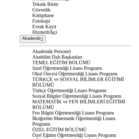
Teknik Birim
Güvenlik
Kütüphane
Fotokopi
Evrak Kayıt
Hizmetli/İşçi
Akademik
Akademik Personel
Anabilim Dalı Başkanları
TEMEL EĞİTİM BÖLÜMÜ
Sınıf Öğretmenliği Lisans Programı
Okul Öncesi Öğretmenliği Lisans Programı
TÜRKÇE ve SOSYAL BİLİMLER EĞİTİMİ
BÖLÜMÜ
Türkçe Öğretmenliği Lisans Programı
Sosyal Bilgiler Öğretmenliği Lisans Programı
MATEMATİK ve FEN BİLİMLERİ EĞİTİMİ
BÖLÜMÜ
Fen Bilgisi Öğretmenliği Lisans Programı
İlköğretim Matematik Öğretmenliği Lisans
Programı
ÖZEL EĞİTİM BÖLÜMÜ
Özel Eğitim Öğretmenliği Lisans Programı