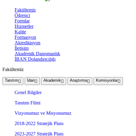
Fakültemiz
Öğrenci
Formlar
Hizmetler
Kalite
Formasyon
Akreditasyon
İletişim
Akademik Danışmanlık
İBAN Dolandırıcılığı
Fakültemiz
Tanıtım
İdari
Akademik
Araştırma
Komisyonlar
Genel Bilgiler
Tanıtım Filmi
Vizyonumuz ve Misyonumuz
2018-2022 Stratejik Planı
2023-2027 Stratejik Planı