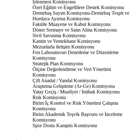
İzlenmesi Komisyonu
Özel Eğitim ve Engellilere Destek Komisyonu
Demirbaş Sayım Komisyonu-Demirbaş Tespit ve
Hurdaya Ayırma Komisyonu
Fakülte Muayene ve Kabul Komisyonu
Döner Sermaye ve Satın Alma Komisyonu
Sivil Savunma Komisyonu
Kantin ve Yemekhane Komisyonu
Mezunlarla iletişim Komisyonu
Fen Laboratuvarı Denetleme ve Düzenleme
Komisyonu
Stratejik Plan Komisyonu
Ölçme Değerlendirme ve Veri Yönetimi
Komisyonu
Çift Anadal / Yandal Komisyonu
Araştırma Geliştirme (Ar-Ge) Komisyonu
Yatay Geçiş / Muafiyet / İntibak Komisyonu
Risk Komisyonu
Birim İç Kontrol ve Risk Yönetimi Çalışma
Komisyonu
Birim Akademik Teşvik Başvuru ve İnceleme
Komisyonu
Spor Dostu Kampüs Komisyonu