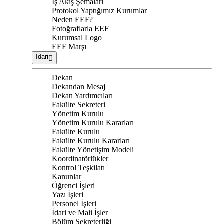
İş Akış Şemaları
Protokol Yaptığımız Kurumlar
Neden EEF?
Fotoğraflarla EEF
Kurumsal Logo
EEF Marşı
İdari
Dekan
Dekandan Mesaj
Dekan Yardımcıları
Fakülte Sekreteri
Yönetim Kurulu
Yönetim Kurulu Kararları
Fakülte Kurulu
Fakülte Kurulu Kararları
Fakülte Yönetişim Modeli
Koordinatörlükler
Kontrol Teşkilatı
Kanunlar
Öğrenci İşleri
Yazı İşleri
Personel İşleri
İdari ve Mali İşler
Bölüm Sekreterliği