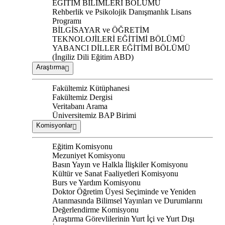
EĞİTİM BİLİMLERİ BÖLÜMÜ
Rehberlik ve Psikolojik Danışmanlık Lisans
Programı
BİLGİSAYAR ve ÖĞRETİM
TEKNOLOJİLERİ EĞİTİMİ BÖLÜMÜ
YABANCI DİLLER EĞİTİMİ BÖLÜMÜ
(İngiliz Dili Eğitim ABD)
Araştırma
Fakültemiz Kütüphanesi
Fakültemiz Dergisi
Veritabanı Arama
Üniversitemiz BAP Birimi
Komisyonlar
Eğitim Komisyonu
Mezuniyet Komisyonu
Basın Yayın ve Halkla İlişkiler Komisyonu
Kültür ve Sanat Faaliyetleri Komisyonu
Burs ve Yardım Komisyonu
Doktor Öğretim Üyesi Seçiminde ve Yeniden
Atanmasında Bilimsel Yayınları ve Durumlarını
Değerlendirme Komisyonu
Araştırma Görevlilerinin Yurt İçi ve Yurt Dışı