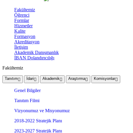
Fakültemiz
Öğrenci
Formlar
Hizmetler
Kalite
Formasyon
Akreditasyon
İletişim
Akademik Danışmanlık
İBAN Dolandırıcılığı
Fakültemiz
Tanıtım
İdari
Akademik
Araştırma
Komisyonlar
Genel Bilgiler
Tanıtım Filmi
Vizyonumuz ve Misyonumuz
2018-2022 Stratejik Planı
2023-2027 Stratejik Planı