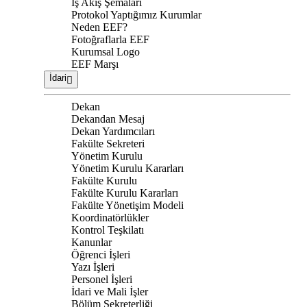
İş Akış Şemaları
Protokol Yaptığımız Kurumlar
Neden EEF?
Fotoğraflarla EEF
Kurumsal Logo
EEF Marşı
İdari
Dekan
Dekandan Mesaj
Dekan Yardımcıları
Fakülte Sekreteri
Yönetim Kurulu
Yönetim Kurulu Kararları
Fakülte Kurulu
Fakülte Kurulu Kararları
Fakülte Yönetişim Modeli
Koordinatörlükler
Kontrol Teşkilatı
Kanunlar
Öğrenci İşleri
Yazı İşleri
Personel İşleri
İdari ve Mali İşler
Bölüm Sekreterliği