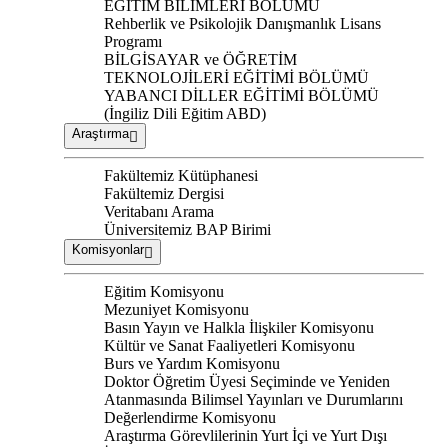
EĞİTİM BİLİMLERİ BÖLÜMÜ
Rehberlik ve Psikolojik Danışmanlık Lisans
Programı
BİLGİSAYAR ve ÖĞRETİM
TEKNOLOJİLERİ EĞİTİMİ BÖLÜMÜ
YABANCI DİLLER EĞİTİMİ BÖLÜMÜ
(İngiliz Dili Eğitim ABD)
Araştırma
Fakültemiz Kütüphanesi
Fakültemiz Dergisi
Veritabanı Arama
Üniversitemiz BAP Birimi
Komisyonlar
Eğitim Komisyonu
Mezuniyet Komisyonu
Basın Yayın ve Halkla İlişkiler Komisyonu
Kültür ve Sanat Faaliyetleri Komisyonu
Burs ve Yardım Komisyonu
Doktor Öğretim Üyesi Seçiminde ve Yeniden
Atanmasında Bilimsel Yayınları ve Durumlarını
Değerlendirme Komisyonu
Araştırma Görevlilerinin Yurt İçi ve Yurt Dışı