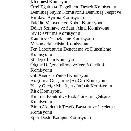
İzlenmesi Komisyonu
Özel Eğitim ve Engellilere Destek Komisyonu
Demirbaş Sayım Komisyonu-Demirbaş Tespit ve
Hurdaya Ayırma Komisyonu
Fakülte Muayene ve Kabul Komisyonu
Döner Sermaye ve Satın Alma Komisyonu
Sivil Savunma Komisyonu
Kantin ve Yemekhane Komisyonu
Mezunlarla iletişim Komisyonu
Fen Laboratuvarı Denetleme ve Düzenleme
Komisyonu
Stratejik Plan Komisyonu
Ölçme Değerlendirme ve Veri Yönetimi
Komisyonu
Çift Anadal / Yandal Komisyonu
Araştırma Geliştirme (Ar-Ge) Komisyonu
Yatay Geçiş / Muafiyet / İntibak Komisyonu
Risk Komisyonu
Birim İç Kontrol ve Risk Yönetimi Çalışma
Komisyonu
Birim Akademik Teşvik Başvuru ve İnceleme
Komisyonu
Spor Dostu Kampüs Komisyonu