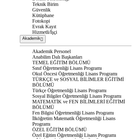
Teknik Birim
Güvenlik
Kütüphane
Fotokopi
Evrak Kayıt
Hizmetli/İşçi
Akademik
Akademik Personel
Anabilim Dalı Başkanları
TEMEL EĞİTİM BÖLÜMÜ
Sınıf Öğretmenliği Lisans Programı
Okul Öncesi Öğretmenliği Lisans Programı
TÜRKÇE ve SOSYAL BİLİMLER EĞİTİMİ
BÖLÜMÜ
Türkçe Öğretmenliği Lisans Programı
Sosyal Bilgiler Öğretmenliği Lisans Programı
MATEMATİK ve FEN BİLİMLERİ EĞİTİMİ
BÖLÜMÜ
Fen Bilgisi Öğretmenliği Lisans Programı
İlköğretim Matematik Öğretmenliği Lisans
Programı
ÖZEL EĞİTİM BÖLÜMÜ
Özel Eğitim Öğretmenliği Lisans Programı