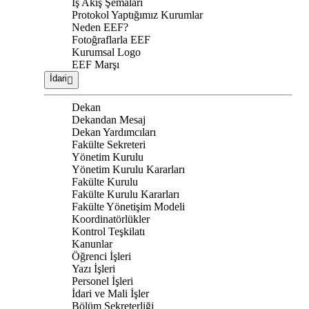
İş Akış Şemaları
Protokol Yaptığımız Kurumlar
Neden EEF?
Fotoğraflarla EEF
Kurumsal Logo
EEF Marşı
İdari
Dekan
Dekandan Mesaj
Dekan Yardımcıları
Fakülte Sekreteri
Yönetim Kurulu
Yönetim Kurulu Kararları
Fakülte Kurulu
Fakülte Kurulu Kararları
Fakülte Yönetişim Modeli
Koordinatörlükler
Kontrol Teşkilatı
Kanunlar
Öğrenci İşleri
Yazı İşleri
Personel İşleri
İdari ve Mali İşler
Bölüm Sekreterliği