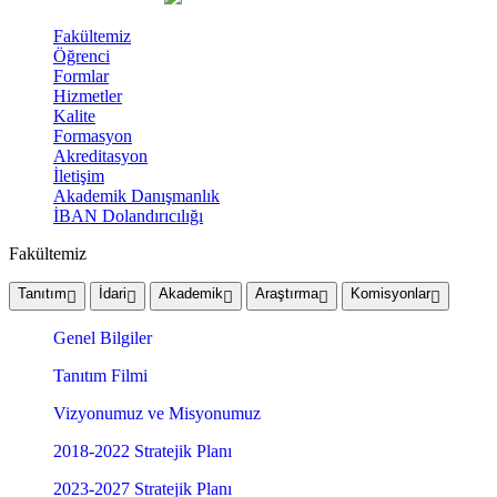
Fakültemiz
Öğrenci
Formlar
Hizmetler
Kalite
Formasyon
Akreditasyon
İletişim
Akademik Danışmanlık
İBAN Dolandırıcılığı
Fakültemiz
Tanıtım
İdari
Akademik
Araştırma
Komisyonlar
Genel Bilgiler
Tanıtım Filmi
Vizyonumuz ve Misyonumuz
2018-2022 Stratejik Planı
2023-2027 Stratejik Planı