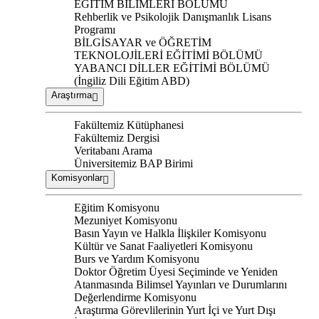
EĞİTİM BİLİMLERİ BÖLÜMÜ
Rehberlik ve Psikolojik Danışmanlık Lisans
Programı
BİLGİSAYAR ve ÖĞRETİM
TEKNOLOJİLERİ EĞİTİMİ BÖLÜMÜ
YABANCI DİLLER EĞİTİMİ BÖLÜMÜ
(İngiliz Dili Eğitim ABD)
Araştırma
Fakültemiz Kütüphanesi
Fakültemiz Dergisi
Veritabanı Arama
Üniversitemiz BAP Birimi
Komisyonlar
Eğitim Komisyonu
Mezuniyet Komisyonu
Basın Yayın ve Halkla İlişkiler Komisyonu
Kültür ve Sanat Faaliyetleri Komisyonu
Burs ve Yardım Komisyonu
Doktor Öğretim Üyesi Seçiminde ve Yeniden
Atanmasında Bilimsel Yayınları ve Durumlarını
Değerlendirme Komisyonu
Araştırma Görevlilerinin Yurt İçi ve Yurt Dışı