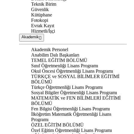
Teknik Birim
Güvenlik
Kütüphane
Fotokopi
Evrak Kayıt
Hizmetli/İşçi
Akademik
Akademik Personel
Anabilim Dalı Başkanları
TEMEL EĞİTİM BÖLÜMÜ
Sınıf Öğretmenliği Lisans Programı
Okul Öncesi Öğretmenliği Lisans Programı
TÜRKÇE ve SOSYAL BİLİMLER EĞİTİMİ
BÖLÜMÜ
Türkçe Öğretmenliği Lisans Programı
Sosyal Bilgiler Öğretmenliği Lisans Programı
MATEMATİK ve FEN BİLİMLERİ EĞİTİMİ
BÖLÜMÜ
Fen Bilgisi Öğretmenliği Lisans Programı
İlköğretim Matematik Öğretmenliği Lisans
Programı
ÖZEL EĞİTİM BÖLÜMÜ
Özel Eğitim Öğretmenliği Lisans Programı