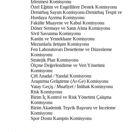
İzlenmesi Komisyonu
Özel Eğitim ve Engellilere Destek Komisyonu
Demirbaş Sayım Komisyonu-Demirbaş Tespit ve
Hurdaya Ayırma Komisyonu
Fakülte Muayene ve Kabul Komisyonu
Döner Sermaye ve Satın Alma Komisyonu
Sivil Savunma Komisyonu
Kantin ve Yemekhane Komisyonu
Mezunlarla iletişim Komisyonu
Fen Laboratuvarı Denetleme ve Düzenleme
Komisyonu
Stratejik Plan Komisyonu
Ölçme Değerlendirme ve Veri Yönetimi
Komisyonu
Çift Anadal / Yandal Komisyonu
Araştırma Geliştirme (Ar-Ge) Komisyonu
Yatay Geçiş / Muafiyet / İntibak Komisyonu
Risk Komisyonu
Birim İç Kontrol ve Risk Yönetimi Çalışma
Komisyonu
Birim Akademik Teşvik Başvuru ve İnceleme
Komisyonu
Spor Dostu Kampüs Komisyonu