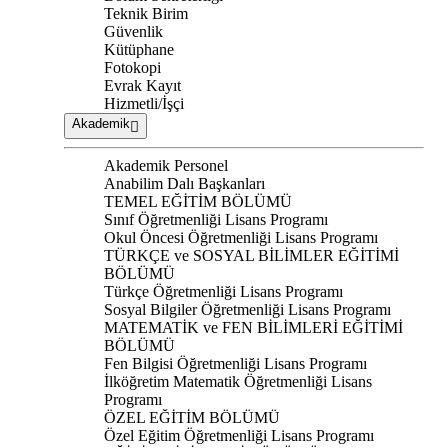
Teknik Birim
Güvenlik
Kütüphane
Fotokopi
Evrak Kayıt
Hizmetli/İşçi
Akademik
Akademik Personel
Anabilim Dalı Başkanları
TEMEL EĞİTİM BÖLÜMÜ
Sınıf Öğretmenliği Lisans Programı
Okul Öncesi Öğretmenliği Lisans Programı
TÜRKÇE ve SOSYAL BİLİMLER EĞİTİMİ
BÖLÜMÜ
Türkçe Öğretmenliği Lisans Programı
Sosyal Bilgiler Öğretmenliği Lisans Programı
MATEMATİK ve FEN BİLİMLERİ EĞİTİMİ
BÖLÜMÜ
Fen Bilgisi Öğretmenliği Lisans Programı
İlköğretim Matematik Öğretmenliği Lisans
Programı
ÖZEL EĞİTİM BÖLÜMÜ
Özel Eğitim Öğretmenliği Lisans Programı