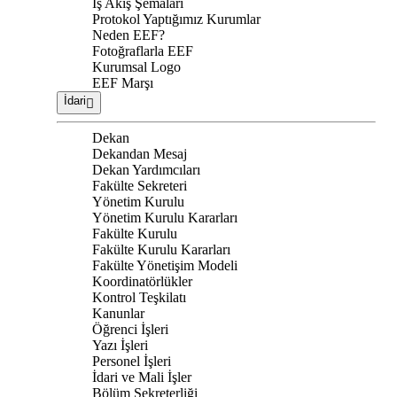
İş Akış Şemaları
Protokol Yaptığımız Kurumlar
Neden EEF?
Fotoğraflarla EEF
Kurumsal Logo
EEF Marşı
İdari
Dekan
Dekandan Mesaj
Dekan Yardımcıları
Fakülte Sekreteri
Yönetim Kurulu
Yönetim Kurulu Kararları
Fakülte Kurulu
Fakülte Kurulu Kararları
Fakülte Yönetişim Modeli
Koordinatörlükler
Kontrol Teşkilatı
Kanunlar
Öğrenci İşleri
Yazı İşleri
Personel İşleri
İdari ve Mali İşler
Bölüm Sekreterliği