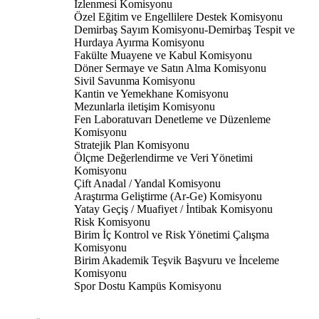
İzlenmesi Komisyonu
Özel Eğitim ve Engellilere Destek Komisyonu
Demirbaş Sayım Komisyonu-Demirbaş Tespit ve
Hurdaya Ayırma Komisyonu
Fakülte Muayene ve Kabul Komisyonu
Döner Sermaye ve Satın Alma Komisyonu
Sivil Savunma Komisyonu
Kantin ve Yemekhane Komisyonu
Mezunlarla iletişim Komisyonu
Fen Laboratuvarı Denetleme ve Düzenleme
Komisyonu
Stratejik Plan Komisyonu
Ölçme Değerlendirme ve Veri Yönetimi
Komisyonu
Çift Anadal / Yandal Komisyonu
Araştırma Geliştirme (Ar-Ge) Komisyonu
Yatay Geçiş / Muafiyet / İntibak Komisyonu
Risk Komisyonu
Birim İç Kontrol ve Risk Yönetimi Çalışma
Komisyonu
Birim Akademik Teşvik Başvuru ve İnceleme
Komisyonu
Spor Dostu Kampüs Komisyonu