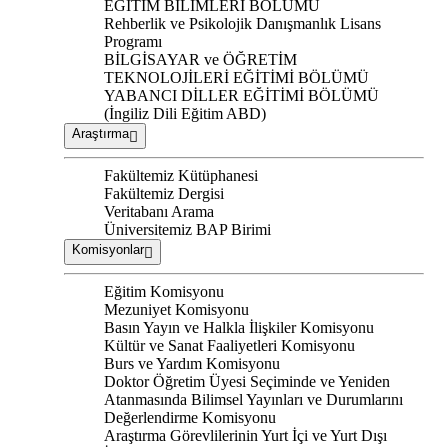
EĞİTİM BİLİMLERİ BÖLÜMÜ
Rehberlik ve Psikolojik Danışmanlık Lisans
Programı
BİLGİSAYAR ve ÖĞRETİM
TEKNOLOJİLERİ EĞİTİMİ BÖLÜMÜ
YABANCI DİLLER EĞİTİMİ BÖLÜMÜ
(İngiliz Dili Eğitim ABD)
Araştırma
Fakültemiz Kütüphanesi
Fakültemiz Dergisi
Veritabanı Arama
Üniversitemiz BAP Birimi
Komisyonlar
Eğitim Komisyonu
Mezuniyet Komisyonu
Basın Yayın ve Halkla İlişkiler Komisyonu
Kültür ve Sanat Faaliyetleri Komisyonu
Burs ve Yardım Komisyonu
Doktor Öğretim Üyesi Seçiminde ve Yeniden
Atanmasında Bilimsel Yayınları ve Durumlarını
Değerlendirme Komisyonu
Araştırma Görevlilerinin Yurt İçi ve Yurt Dışı