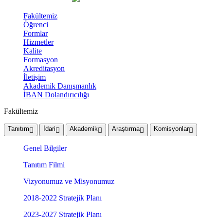
Fakültemiz
Öğrenci
Formlar
Hizmetler
Kalite
Formasyon
Akreditasyon
İletişim
Akademik Danışmanlık
İBAN Dolandırıcılığı
Fakültemiz
Tanıtım
İdari
Akademik
Araştırma
Komisyonlar
Genel Bilgiler
Tanıtım Filmi
Vizyonumuz ve Misyonumuz
2018-2022 Stratejik Planı
2023-2027 Stratejik Planı