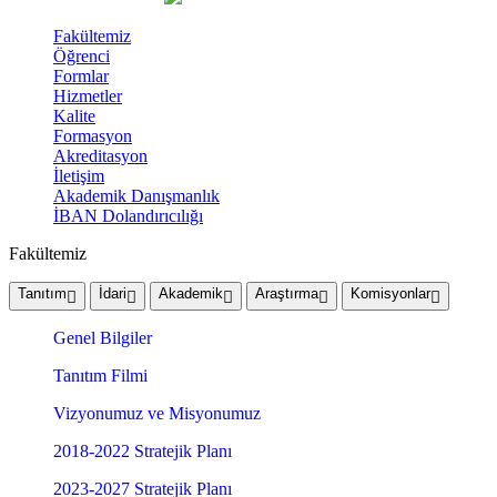
Fakültemiz
Öğrenci
Formlar
Hizmetler
Kalite
Formasyon
Akreditasyon
İletişim
Akademik Danışmanlık
İBAN Dolandırıcılığı
Fakültemiz
Tanıtım
İdari
Akademik
Araştırma
Komisyonlar
Genel Bilgiler
Tanıtım Filmi
Vizyonumuz ve Misyonumuz
2018-2022 Stratejik Planı
2023-2027 Stratejik Planı