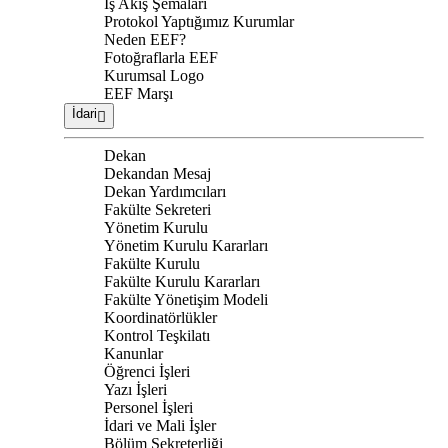
İş Akış Şemaları
Protokol Yaptığımız Kurumlar
Neden EEF?
Fotoğraflarla EEF
Kurumsal Logo
EEF Marşı
İdari
Dekan
Dekandan Mesaj
Dekan Yardımcıları
Fakülte Sekreteri
Yönetim Kurulu
Yönetim Kurulu Kararları
Fakülte Kurulu
Fakülte Kurulu Kararları
Fakülte Yönetişim Modeli
Koordinatörlükler
Kontrol Teşkilatı
Kanunlar
Öğrenci İşleri
Yazı İşleri
Personel İşleri
İdari ve Mali İşler
Bölüm Sekreterliği