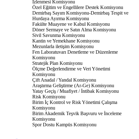
İzlenmesi Komisyonu
Özel Eğitim ve Engellilere Destek Komisyonu
Demirbaş Sayım Komisyonu-Demirbaş Tespit ve
Hurdaya Ayırma Komisyonu
Fakülte Muayene ve Kabul Komisyonu
Döner Sermaye ve Satın Alma Komisyonu
Sivil Savunma Komisyonu
Kantin ve Yemekhane Komisyonu
Mezunlarla iletişim Komisyonu
Fen Laboratuvarı Denetleme ve Düzenleme
Komisyonu
Stratejik Plan Komisyonu
Ölçme Değerlendirme ve Veri Yönetimi
Komisyonu
Çift Anadal / Yandal Komisyonu
Araştırma Geliştirme (Ar-Ge) Komisyonu
Yatay Geçiş / Muafiyet / İntibak Komisyonu
Risk Komisyonu
Birim İç Kontrol ve Risk Yönetimi Çalışma
Komisyonu
Birim Akademik Teşvik Başvuru ve İnceleme
Komisyonu
Spor Dostu Kampüs Komisyonu