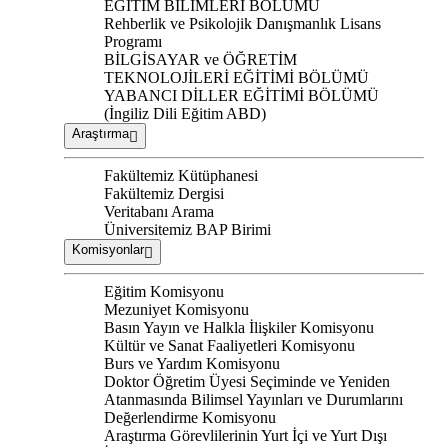
EĞİTİM BİLİMLERİ BÖLÜMÜ
Rehberlik ve Psikolojik Danışmanlık Lisans
Programı
BİLGİSAYAR ve ÖĞRETİM
TEKNOLOJİLERİ EĞİTİMİ BÖLÜMÜ
YABANCI DİLLER EĞİTİMİ BÖLÜMÜ
(İngiliz Dili Eğitim ABD)
Araştırma
Fakültemiz Kütüphanesi
Fakültemiz Dergisi
Veritabanı Arama
Üniversitemiz BAP Birimi
Komisyonlar
Eğitim Komisyonu
Mezuniyet Komisyonu
Basın Yayın ve Halkla İlişkiler Komisyonu
Kültür ve Sanat Faaliyetleri Komisyonu
Burs ve Yardım Komisyonu
Doktor Öğretim Üyesi Seçiminde ve Yeniden
Atanmasında Bilimsel Yayınları ve Durumlarını
Değerlendirme Komisyonu
Araştırma Görevlilerinin Yurt İçi ve Yurt Dışı