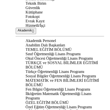
Teknik Birim
Güvenlik
Kütüphane
Fotokopi
Evrak Kayıt
Hizmetli/İşçi
Akademik
Akademik Personel
Anabilim Dalı Başkanları
TEMEL EĞİTİM BÖLÜMÜ
Sınıf Öğretmenliği Lisans Programı
Okul Öncesi Öğretmenliği Lisans Programı
TÜRKÇE ve SOSYAL BİLİMLER EĞİTİMİ
BÖLÜMÜ
Türkçe Öğretmenliği Lisans Programı
Sosyal Bilgiler Öğretmenliği Lisans Programı
MATEMATİK ve FEN BİLİMLERİ EĞİTİMİ
BÖLÜMÜ
Fen Bilgisi Öğretmenliği Lisans Programı
İlköğretim Matematik Öğretmenliği Lisans
Programı
ÖZEL EĞİTİM BÖLÜMÜ
Özel Eğitim Öğretmenliği Lisans Programı