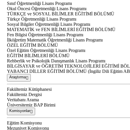
Sınıf Öğretmenliği Lisans Programı
Okul Öncesi Öğretmenliği Lisans Programı
TÜRKÇE ve SOSYAL BİLİMLER EĞİTİMİ BÖLÜMÜ
Türkçe Öğretmenliği Lisans Programı
Sosyal Bilgiler Öğretmenliği Lisans Programı
MATEMATİK ve FEN BİLİMLERİ EĞİTİMİ BÖLÜMÜ
Fen Bilgisi Öğretmenliği Lisans Programı
İlköğretim Matematik Öğretmenliği Lisans Programı
ÖZEL EĞİTİM BÖLÜMÜ
Özel Eğitim Öğretmenliği Lisans Programı
EĞİTİM BİLİMLERİ BÖLÜMÜ
Rehberlik ve Psikolojik Danışmanlık Lisans Programı
BİLGİSAYAR ve ÖĞRETİM TEKNOLOJİLERİ EĞİTİMİ B
YABANCI DİLLER EĞİTİMİ BÖLÜMÜ (İngiliz Dili Eğitim A
Araştırma
Fakültemiz Kütüphanesi
Fakültemiz Dergisi
Veritabanı Arama
Üniversitemiz BAP Birimi
Komisyonlar
Eğitim Komisyonu
Mezuniyet Komisyonu