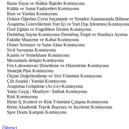
Basın Yayın ve Halkla İlişkiler Komisyonu
Kültür ve Sanat Faaliyetleri Komisyonu
Burs ve Yardım Komisyonu
Doktor Öğretim Üyesi Seçiminde ve Yeniden Atanmasında Bilimse
Araştırma Görevlilerinin Yurt İçi ve Yurt Dışı İzlenmesi Komisyon
Özel Eğitim ve Engellilere Destek Komisyonu
Demirbaş Sayım Komisyonu-Demirbaş Tespit ve Hurdaya Ayırma
Fakülte Muayene ve Kabul Komisyonu
Döner Sermaye ve Satın Alma Komisyonu
Sivil Savunma Komisyonu
Kantin ve Yemekhane Komisyonu
Mezunlarla iletişim Komisyonu
Fen Laboratuvarı Denetleme ve Düzenleme Komisyonu
Stratejik Plan Komisyonu
Ölçme Değerlendirme ve Veri Yönetimi Komisyonu
Çift Anadal / Yandal Komisyonu
Araştırma Geliştirme (Ar-Ge) Komisyonu
Yatay Geçiş / Muafiyet / İntibak Komisyonu
Risk Komisyonu
Birim İç Kontrol ve Risk Yönetimi Çalışma Komisyonu
Birim Akademik Teşvik Başvuru ve İnceleme Komisyonu
Spor Dostu Kampüs Komisyonu
Öğrenci