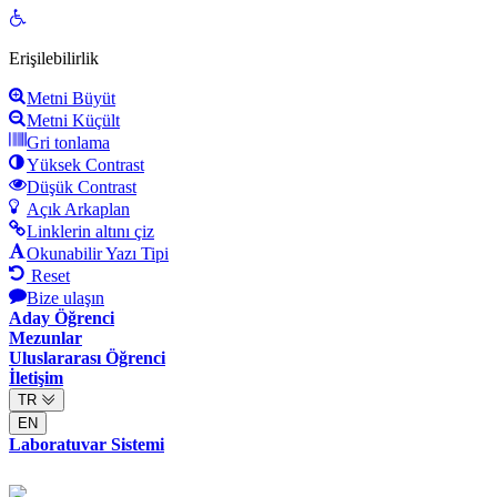
Open
toolbar
Erişilebilirlik
Metni Büyüt
Metni Küçült
Gri tonlama
Yüksek Contrast
Düşük Contrast
Açık Arkaplan
Linklerin altını çiz
Okunabilir Yazı Tipi
Reset
Bize ulaşın
Aday Öğrenci
Mezunlar
Uluslararası Öğrenci
İletişim
TR
EN
Laboratuvar Sistemi