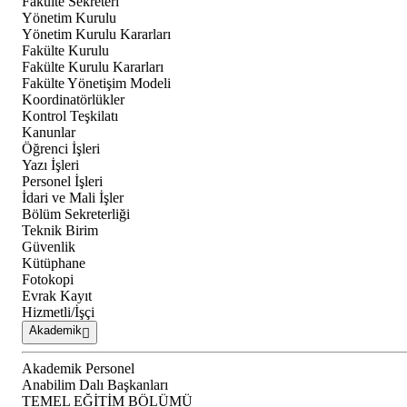
Fakülte Sekreteri
Yönetim Kurulu
Yönetim Kurulu Kararları
Fakülte Kurulu
Fakülte Kurulu Kararları
Fakülte Yönetişim Modeli
Koordinatörlükler
Kontrol Teşkilatı
Kanunlar
Öğrenci İşleri
Yazı İşleri
Personel İşleri
İdari ve Mali İşler
Bölüm Sekreterliği
Teknik Birim
Güvenlik
Kütüphane
Fotokopi
Evrak Kayıt
Hizmetli/İşçi
Akademik
Akademik Personel
Anabilim Dalı Başkanları
TEMEL EĞİTİM BÖLÜMÜ