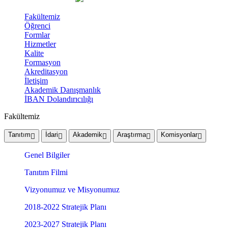
Fakültemiz
Öğrenci
Formlar
Hizmetler
Kalite
Formasyon
Akreditasyon
İletişim
Akademik Danışmanlık
İBAN Dolandırıcılığı
Fakültemiz
Tanıtım
İdari
Akademik
Araştırma
Komisyonlar
Genel Bilgiler
Tanıtım Filmi
Vizyonumuz ve Misyonumuz
2018-2022 Stratejik Planı
2023-2027 Stratejik Planı