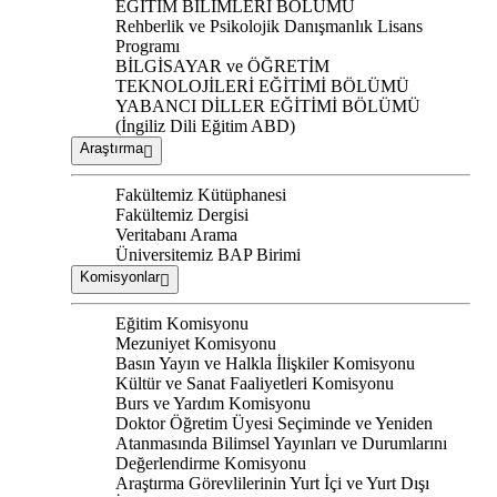
EĞİTİM BİLİMLERİ BÖLÜMÜ
Rehberlik ve Psikolojik Danışmanlık Lisans
Programı
BİLGİSAYAR ve ÖĞRETİM
TEKNOLOJİLERİ EĞİTİMİ BÖLÜMÜ
YABANCI DİLLER EĞİTİMİ BÖLÜMÜ
(İngiliz Dili Eğitim ABD)
Araştırma
Fakültemiz Kütüphanesi
Fakültemiz Dergisi
Veritabanı Arama
Üniversitemiz BAP Birimi
Komisyonlar
Eğitim Komisyonu
Mezuniyet Komisyonu
Basın Yayın ve Halkla İlişkiler Komisyonu
Kültür ve Sanat Faaliyetleri Komisyonu
Burs ve Yardım Komisyonu
Doktor Öğretim Üyesi Seçiminde ve Yeniden
Atanmasında Bilimsel Yayınları ve Durumlarını
Değerlendirme Komisyonu
Araştırma Görevlilerinin Yurt İçi ve Yurt Dışı