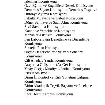
İzlenmesi Komisyonu
Özel Eğitim ve Engellilere Destek Komisyonu
Demirbaş Sayım Komisyonu-Demirbaş Tespit ve
Hurdaya Ayırma Komisyonu
Fakülte Muayene ve Kabul Komisyonu
Döner Sermaye ve Satın Alma Komisyonu
Sivil Savunma Komisyonu
Kantin ve Yemekhane Komisyonu
Mezunlarla iletişim Komisyonu
Fen Laboratuvarı Denetleme ve Düzenleme
Komisyonu
Stratejik Plan Komisyonu
Ölçme Değerlendirme ve Veri Yönetimi
Komisyonu
Çift Anadal / Yandal Komisyonu
Araştırma Geliştirme (Ar-Ge) Komisyonu
Yatay Geçiş / Muafiyet / İntibak Komisyonu
Risk Komisyonu
Birim İç Kontrol ve Risk Yönetimi Çalışma
Komisyonu
Birim Akademik Teşvik Başvuru ve İnceleme
Komisyonu
Spor Dostu Kampüs Komisyonu