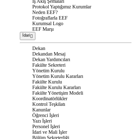
İş Akış Şemaları
Protokol Yaptığımız Kurumlar
Neden EEF?
Fotoğraflarla EEF
Kurumsal Logo
EEF Marşı
İdari
Dekan
Dekandan Mesaj
Dekan Yardımcıları
Fakülte Sekreteri
Yönetim Kurulu
Yönetim Kurulu Kararları
Fakülte Kurulu
Fakülte Kurulu Kararları
Fakülte Yönetişim Modeli
Koordinatörlükler
Kontrol Teşkilatı
Kanunlar
Öğrenci İşleri
Yazı İşleri
Personel İşleri
İdari ve Mali İşler
Bölüm Sekreterliği