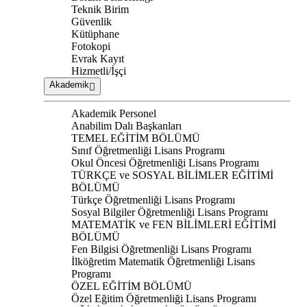
Teknik Birim
Güvenlik
Kütüphane
Fotokopi
Evrak Kayıt
Hizmetli/İşçi
Akademik
Akademik Personel
Anabilim Dalı Başkanları
TEMEL EĞİTİM BÖLÜMÜ
Sınıf Öğretmenliği Lisans Programı
Okul Öncesi Öğretmenliği Lisans Programı
TÜRKÇE ve SOSYAL BİLİMLER EĞİTİMİ
BÖLÜMÜ
Türkçe Öğretmenliği Lisans Programı
Sosyal Bilgiler Öğretmenliği Lisans Programı
MATEMATİK ve FEN BİLİMLERİ EĞİTİMİ
BÖLÜMÜ
Fen Bilgisi Öğretmenliği Lisans Programı
İlköğretim Matematik Öğretmenliği Lisans
Programı
ÖZEL EĞİTİM BÖLÜMÜ
Özel Eğitim Öğretmenliği Lisans Programı